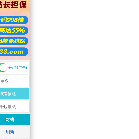
开/关(广告)
单双
神策预测
开心预测
对错
刷新