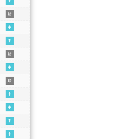
中
错
中
中
错
中
错
中
中
中
中