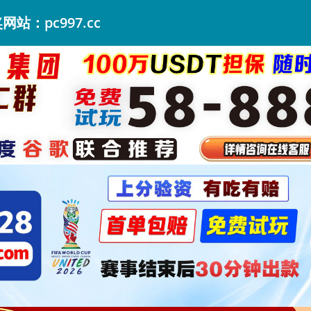
站：pc997.cc