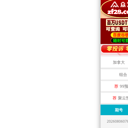
加拿大
组合
荐
99
荐
聚云
期号
2026080607