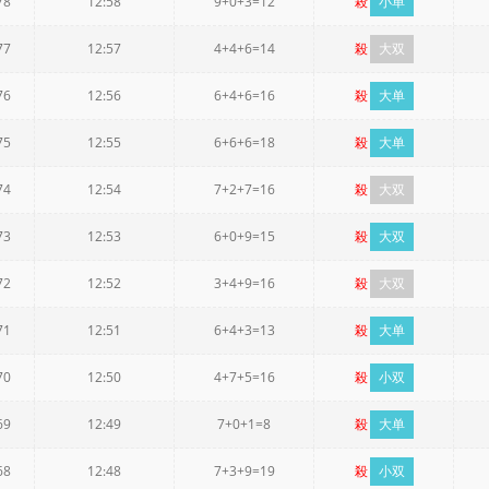
78
12:58
9+0+3=12
殺
小单
77
12:57
4+4+6=14
殺
大双
76
12:56
6+4+6=16
殺
大单
75
12:55
6+6+6=18
殺
大单
74
12:54
7+2+7=16
殺
大双
73
12:53
6+0+9=15
殺
大双
72
12:52
3+4+9=16
殺
大双
71
12:51
6+4+3=13
殺
大单
70
12:50
4+7+5=16
殺
小双
69
12:49
7+0+1=8
殺
大单
68
12:48
7+3+9=19
殺
小双