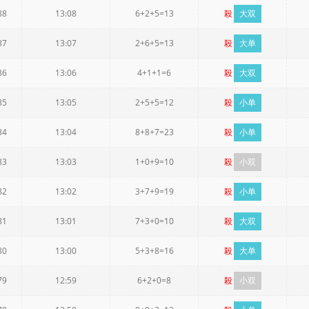
88
13:08
6+2+5=13
殺
大双
87
13:07
2+6+5=13
殺
大单
86
13:06
4+1+1=6
殺
大双
85
13:05
2+5+5=12
殺
小单
84
13:04
8+8+7=23
殺
小单
83
13:03
1+0+9=10
殺
小双
82
13:02
3+7+9=19
殺
小单
81
13:01
7+3+0=10
殺
大双
80
13:00
5+3+8=16
殺
大单
79
12:59
6+2+0=8
殺
小双