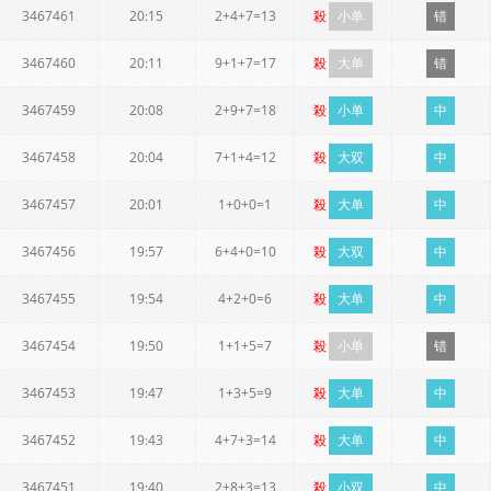
3467461
20:15
2+4+7=13
殺
小单
错
3467460
20:11
9+1+7=17
殺
大单
错
3467459
20:08
2+9+7=18
殺
小单
中
3467458
20:04
7+1+4=12
殺
大双
中
3467457
20:01
1+0+0=1
殺
大单
中
3467456
19:57
6+4+0=10
殺
大双
中
3467455
19:54
4+2+0=6
殺
大单
中
3467454
19:50
1+1+5=7
殺
小单
错
3467453
19:47
1+3+5=9
殺
大单
中
3467452
19:43
4+7+3=14
殺
大单
中
3467451
19:40
2+8+3=13
殺
小双
中